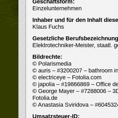
Geschäftsform:
Einzelunternehmen
Inhaber und für den Inhalt diese
Klaus Fuchs
Gesetzliche Berufsbezeichnung
Elektrotechniker-Meister, staatl. 
Bildrechte:
© Polarismedia
© auris – #3200207 – bathroom int
© electriceye – Fotolia.com
© japolia – #19866869 –
Office d
© George Mayer – #
7288006 –
3D
Fotolia.de
© Anastasia Sviridova – #
604532
Umsatzsteuer-ID: